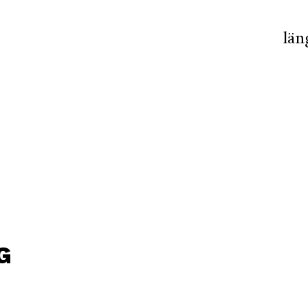
län
G