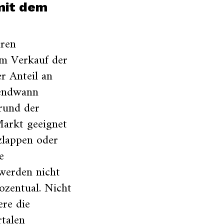
 mit dem
aren
em Verkauf der
r Anteil an
endwann
rund der
Markt geeignet
zlappen oder
e
 werden nicht
zentual. Nicht
ere die
talen