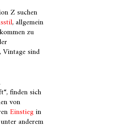
ion Z suchen
stil
, allgemein
gekommen zu
der
 Vintage sind
n
t“, finden sich
enen von
hren
Einstieg
in
 unter anderem