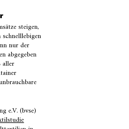
r
sätze steigen,
 schnelllebigen
enn nur der
den abgegeben
 aller
tainer
 unbrauchbare
g e.V. (bvse)
xtilstudie