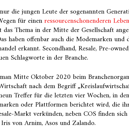
 nur die jungen Leute der sogenannten Generat
Wegen für einen
ressourcenschonenderen Lebens
nt das Thema in der Mitte der Gesellschaft an
 Das haben offenbar auch die Modemarken und 
andel erkannt. Secondhand, Resale, Pre-owned,
uen Schlagworte in der Branche.
 man Mitte Oktober 2020 beim Branchenorga
Wirtschaft nach dem Begriff „Kreislaufwirtschaf
 neun Treffer für die letzten vier Wochen, in d
arken oder Plattformen berichtet wird, die i
esale-Markt verkünden, neben COS finden sich
, Iris von Arnim, Asos und Zalando.