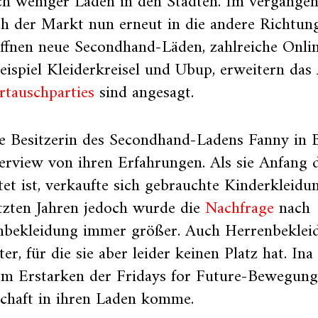
ch weniger Läden in den Städten. Im vergange
ch der Markt nun erneut in die andere Richtung
ffnen neue Secondhand-Läden, zahlreiche Onlin
ispiel Kleiderkreisel und Ubup, erweitern da
rtauschparties
sind angesagt.
ie Besitzerin des Secondhand-Ladens Fanny in 
erview von ihren Erfahrungen. Als sie Anfang 
tet ist, verkaufte sich gebrauchte Kinderkleidun
tzten Jahren jedoch wurde die
Nachfrage
nach
bekleidung immer größer. Auch Herrenbeklei
ter, für die sie aber leider keinen Platz hat. Ina
dem Erstarken der Fridays for Future-Bewegun
chaft in ihren Laden komme.