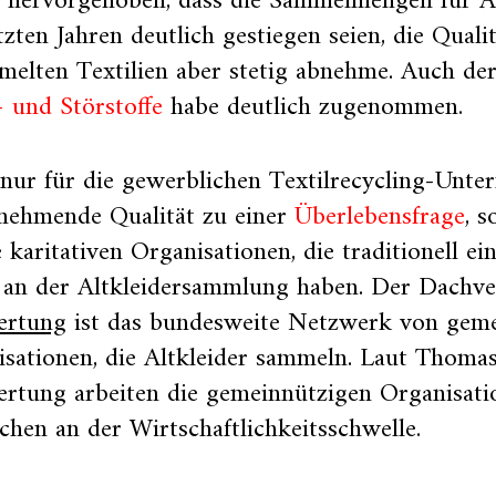
 hervorgehoben, dass die Sammelmengen für Alt
tzten Jahren deutlich gestiegen seien, die Quali
elten Textilien aber stetig abnehme. Auch der
 und Störstoffe
habe deutlich zugenommen.
nur für die gewerblichen Textilrecycling-Unt
bnehmende Qualität zu einer
Überlebensfrage
, 
e karitativen Organisationen, die traditionell e
l an der Altkleidersammlung haben. Der Dachv
ertung
ist das bundesweite Netzwerk von gem
isationen, die Altkleider sammeln. Laut Thom
ertung arbeiten die gemeinnützigen Organisati
chen an der Wirtschaftlichkeitsschwelle.