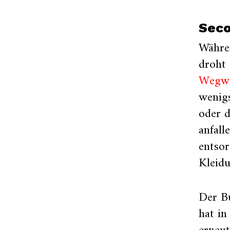
Seco
Währe
droht 
Wegwe
wenigs
oder d
anfall
entso
Kleid
Der B
hat i