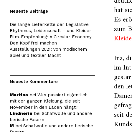
deutli
hat si
Neueste Beiträge
Es erö
Die lange Lieferkette der Legislative
zum Be
Rhythmus, Leidenschaft – und Kleider
Kleide
Film-Empfehlung: A Circular Economy
Den Kopf frei machen
Ausstellungen 2021: Von modischem
Ina, d
Spiel und textiler Macht
im Int
gestar
Neueste Kommentare
den le
Damen
Martina
bei
Was passiert eigentlich
mit der ganzen Kleidung, die seit
gefrag
November in den Läden hängt?
seit 
Lindnerin
bei
Schafwolle und andere
tierische Fasern
Kunds
M
bei
Schafwolle und andere tierische
Fasern