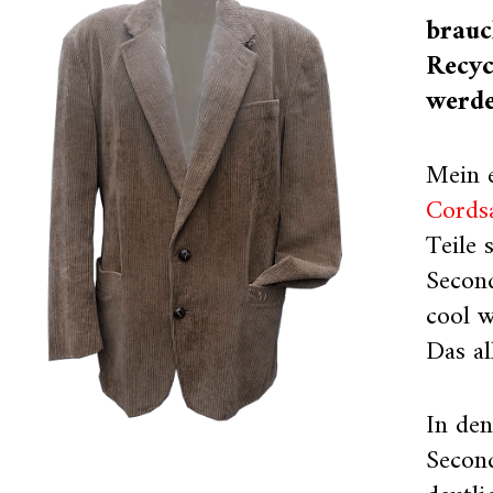
brauc
Recyc
werde
Mein 
Cords
Teile
Secon
cool 
Das al
In de
Secon