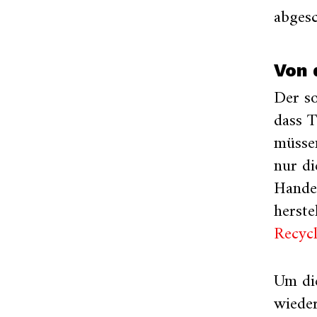
abges
Von 
Der s
dass 
müssen
nur d
Handel
herst
Recyc
Um die
wiede