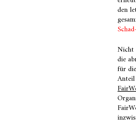
erneut
den le
gesamm
Schad-
Nicht 
die a
für di
Antei
FairW
Organ
FairW
inzwis