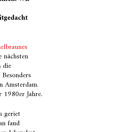
itgedacht
elbraunes
e nächsten
 die
. Besonders
in Amsterdam.
r 1980er Jahre.
 geriet
an fand