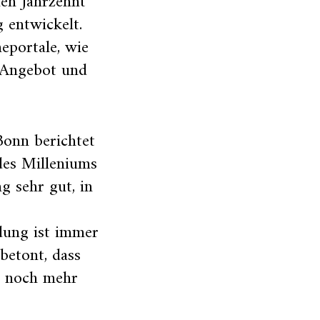
nen Jahrzehnt
 entwickelt.
eportale, wie
s Angebot und
Bonn berichtet
des Milleniums
g sehr gut, in
dung ist immer
 betont, dass
g noch mehr