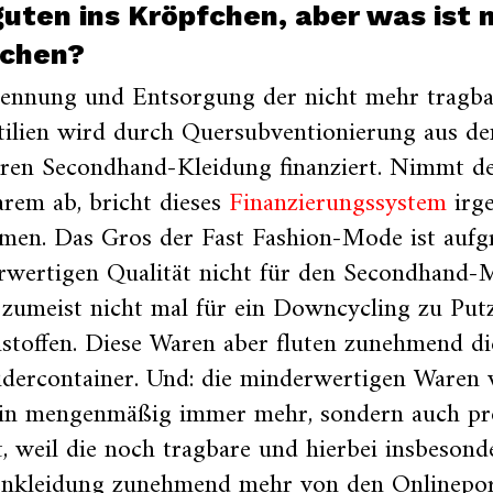
guten ins Kröpfchen, aber was ist
fchen?
rennung und Entsorgung der nicht mehr tragb
tilien wird durch Quersubventionierung aus d
ren Secondhand-Kleidung finanziert. Nimmt de
rem ab, bricht dieses
Finanzierungssystem
irg
men. Das Gros der Fast Fashion-Mode ist aufg
rwertigen Qualität nicht für den Secondhand-
zumeist nicht mal für ein Downcycling zu Put
toffen. Diese Waren aber fluten zunehmend di
idercontainer. Und: die minderwertigen Waren
ein mengenmäßig immer mehr, sondern auch pro
t, weil die noch tragbare und hierbei insbesond
nkleidung zunehmend mehr von den Onlinepor