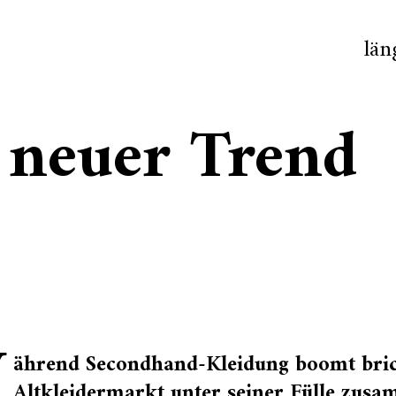
län
, neuer Trend
W
ährend Secondhand-Kleidung boomt bric
Altkleidermarkt unter seiner Fülle zus