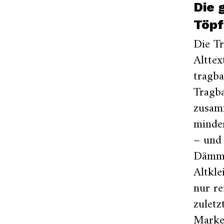
Die 
Töp
Die T
Alttex
tragba
Tragba
zusam
minde
– und 
Dämms
Altkle
nur r
zuletz
Marke