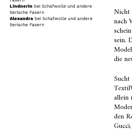
Lindnerin
bei
Schafwolle und andere
Nicht
tierische Fasern
nach 
Alexandra
bei
Schafwolle und andere
tierische Fasern
schei
sein.
Modeh
die ne
Sucht
Textil
allein
Modem
den R
Gucci