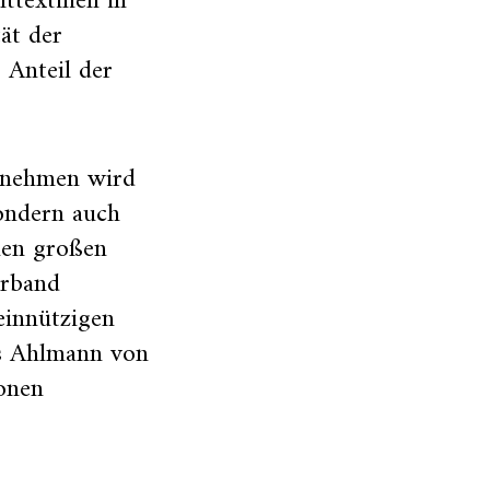
textilien in
tät der
 Anteil der
ernehmen wird
sondern auch
inen großen
erband
einnützigen
as Ahlmann von
onen